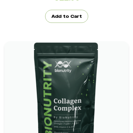
Add to Cart
BioNutrity Collagen Complex
*
Unterstützt die Hautelastizität und Festigkeit
*
Stärkt Gelenke, Knochen und Knorpel
*
Fördert gesundes Haar und Nägel