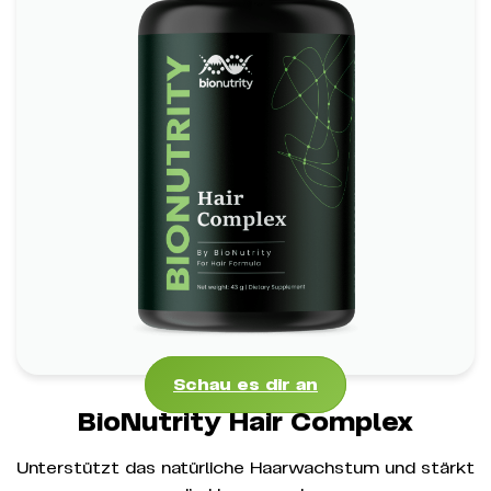
BioNutrity Hair Complex
*
Unterstützt das natürliche Haarwachstum
*
Reduziert Haarbruch & Haarausfall
*
Pflegt die Kopfhaut & stärkt die Haarfollikel
Schau es dir an
Schau es dir an
BioNutrity Hair Complex
Unterstützt das natürliche Haarwachstum und stärkt