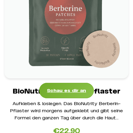
BioNutrity Berberin-Pflaster
*
*
Ein Schritt pro Tag
Transdermale Abgabe
*
Diskret & Bequem
Schau es dir an
BioNutrity Berberin-Pflaster
Schau es dir an
Aufkleben & loslegen. Das BioNutrity Berberin-
Pflaster wird morgens aufgeklebt und gibt seine
Formel den ganzen Tag über durch die Haut...
€
22.90