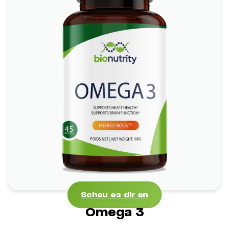
Omega 3
*
Fördert die Herzgesundheit
*
Fördert die Gehirnfunktion
*
Reduziert Entzündungen
*
Fördert Haut und Augen
Schau es dir an
Schau es dir an
Omega 3