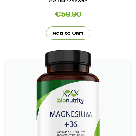
die Haarwurzeln
€
59.90
Add to Cart
Magnesium +B6
*
Unterstützung für geistige Klarheit
*
Hilfe bei Stressbewältigung