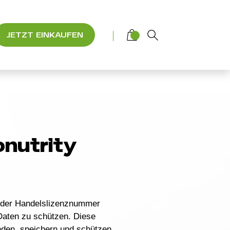
JETZT EINKAUFEN
onutrity
r der Handelslizenznummer
n Daten zu schützen. Diese
nden, speichern und schützen,