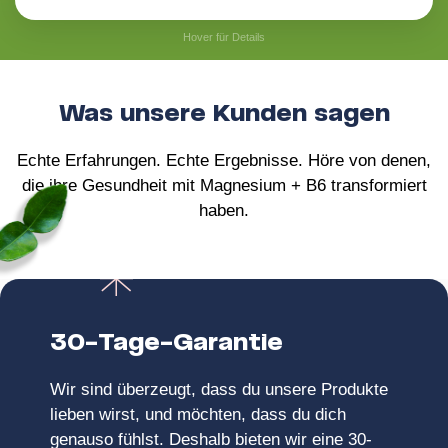
magenfreundlich bleibt.
verringern, was zu einem gut ausbalancierten
Hover für Details
Nervensystem und allgemeiner Vitalität beiträgt.
Die 4 mg Vitamin B6 in dieser Formel wurden
Was unsere Kunden sagen
sorgfältig ausgewählt, um eine verbesserte
Unterstützung für Energie, Stimmung und
Echte Erfahrungen. Echte Ergebnisse. Höre von denen,
Stressbewältigung zu bieten. Diese optimale
die ihre Gesundheit mit Magnesium + B6 transformiert
Menge wirkt synergistisch mit Magnesium, um
haben.
die Aufnahme und Wirksamkeit zu maximieren,
während sie innerhalb sicherer und effektiver
Aufnahmemengen bleibt. Sie sorgt für spürbare
Vorteile für das allgemeine Wohlbefinden und die
Balance.
30-Tage-Garantie
Wir sind überzeugt, dass du unsere Produkte
lieben wirst, und möchten, dass du dich
genauso fühlst. Deshalb bieten wir eine 30-