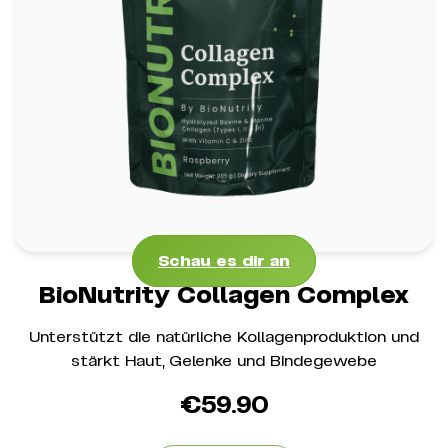
BioNutrity Collagen Complex
*
Unterstützt die Hautelastizität und Festigkeit
*
Stärkt Gelenke, Knochen und Knorpel
*
Fördert gesundes Haar und Nägel
Schau es dir an
Schau es dir an
BioNutrity Collagen Complex
Unterstützt die natürliche Kollagenproduktion und
stärkt Haut, Gelenke und Bindegewebe
€
59.90