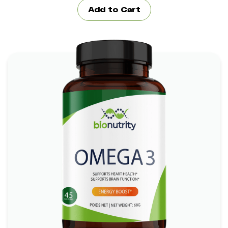
Add to Cart
Omega 3
*
Fördert die Herzgesundheit
*
Fördert die Gehirnfunktion
*
Reduziert Entzündungen
*
Fördert Haut und Augen