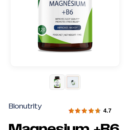
Bionutrity
4.7
Magnesium +B6